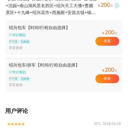
200
+沈园+南山湖风景名胜区+绍兴天工大佛+曹娥

¥
起
景区+十九峰+绍兴花市+西施殿+安昌古镇+镜湖
国家城市湿地公园+东湖+绍兴柯岩风景区+兰亭
景区+西施故里+衢州小南海+衢州乌溪江+新昌
绍兴包车【时间/行程自由选择】
200
大佛寺景区+衢州孔氏南宗家庙+鲁迅故里+绍兴
¥
起
可订明日
鲁迅纪念馆+衢州九龙湖+五泄风景区+大禹陵
查看
不可退
无购物
+西施浣纱石+绍兴嵊州南山湖+绍兴古城+衢州
苏苏旅游
龙游六春湖漂流+新昌中国茶市景区+鲁镇+绍兴
美湖动物园+衢州江滨公园+衢州市市民公园+安
绍兴包车/拼车【时间/行程自由选择】
昌民俗风情馆+镜湖湿地公园+绍兴一中+新昌城
200
¥
起
可订明日
隍庙+汤江岩户外拓展基地+诸暨烈士纪念馆+绍
查看
不可退
无购物
兴博物馆+沈园之夜剧场+衢州衆园+绍兴旅游直
苏苏旅游
通车+新昌沙溪开口岩村蓝莓采摘+会稽山峡洞漂
流+爱乐游（上虞大通店）+会稽山兜率天景区
+会稽山龙华寺+沈园草莓园+会稽山高尔夫球场
俱乐部+绍兴市城东体育馆+太湖西山西施草莓园
用户评论
+杭州湾海上花田+瓜渚湖公园+东方山水乐园水
之王国(全室内水公园)+上虞鲜果采摘+诸暨奇幻
M*1 2018-04-19

