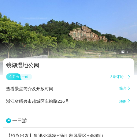


7
镜湖湿地公园
4.0
8条评论

分
一般
查看景点简介及开放时间
简介


浙江省绍兴市越城区车站路216号
地图
一日游
【绍兴出发】鲁迅外婆家+汤江岩风景区+会稽山