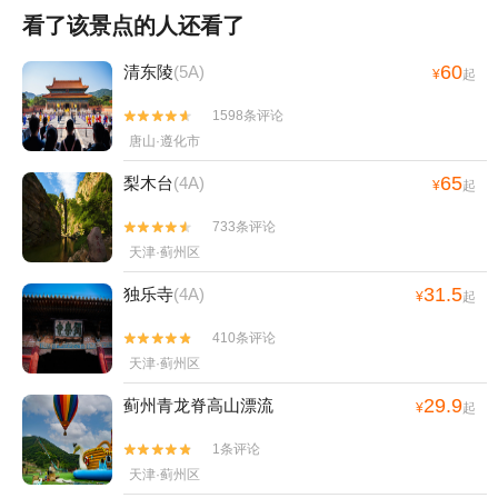
看了该景点的人还看了
60
清东陵
(5A)
¥
起
1598条评论


唐山·遵化市
65
梨木台
(4A)
¥
起
733条评论


天津·蓟州区
31.5
独乐寺
(4A)
¥
起
410条评论


天津·蓟州区
29.9
蓟州青龙脊高山漂流
¥
起
1条评论


天津·蓟州区