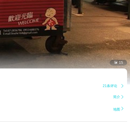

15
21条评论

简介


地图