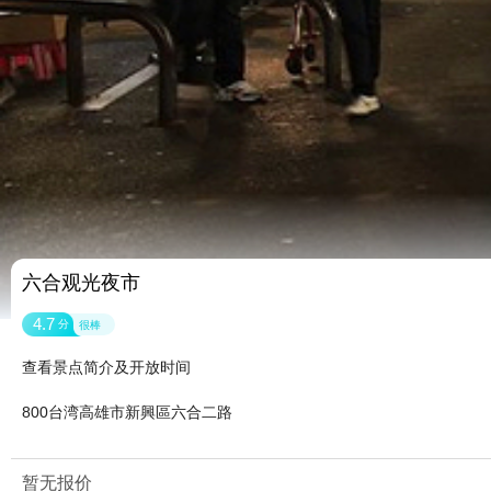
六合观光夜市
4.7
分
很棒
查看景点简介及开放时间
800台湾高雄市新興區六合二路
暂无报价