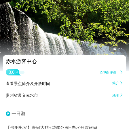


27
赤水游客中心
3.6
279条评论

分
查看景点简介及开放时间
简介


贵州省遵义赤水市
地图
一日游
【贵阳出发】青岩古镇+花溪公园+赤水丹霞旅游