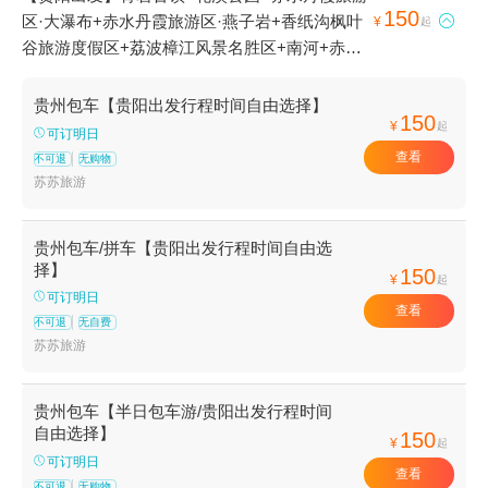
150
区·大瀑布+赤水丹霞旅游区·燕子岩+香纸沟枫叶

¥
起
谷旅游度假区+荔波樟江风景名胜区+南河+赤水
丹霞·红石野谷景区+赤水河+花溪夜郎谷+贵州森
林野生动物园+斗篷山景区+丙安古镇+黔灵山公
贵州包车【贵阳出发行程时间自由选择】
150
园+青岩寺风景区+娄山关景区+天河潭旅游度假
¥
起
可订明日
区+赤水竹海公园+南江大峡谷+云门囤景区+土
查看
不可退
无购物
城子遗址+遵义会议会址+海龙屯+福泉山古文化
苏苏旅游
遗址+赤水丹霞+水春河漂流+遵义公园+赤水游
客中心+荔波茂兰自然保护区+贵州龙里大草原景
贵州包车/拼车【贵阳出发行程时间自由选
区+四洞沟景区+荔波小七孔景区+荔波大七孔景
择】
150
¥
起
区+甲茶风景名胜区+贵阳欢乐世界+荔波联山湾
可订明日
+天下第一壶中国茶文化博览园+四渡赤水纪念馆
查看
不可退
无自费
+紫林山国际旅游度假区+瑶山古寨+茶海生态园
苏苏旅游
+赤水丹霞旅游区·佛光岩+遵义会议会址—已下
线+猴耳天坑·极限酷玩公园+红果树+双门峡中国
贵州包车【半日包车游/贵阳出发行程时间
诗歌谷+贵州紫林山国际旅游度假区+十二背后·
自由选择】
150
清溪峡景区+荔波四季花海+时光贵州古镇+贵阳
¥
起
可订明日
珍珠岛度假中心+香纸沟枫叶谷旅游度假区-已下
查看
不可退
无购物