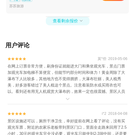
线+卧龙谷漂流+十二背后-清溪河漂流+十二背后
苏苏旅游
地下裂缝景区+红赤水+赤水凤凰花坞+大娄山滑
雪场+中国天眼景区+羊昌花画小镇+青岩古堡
查看剩余报价

+赤水白马溪景区+南江水上欢乐园+水车坝水上
乐园+中国天眼驿站+云山茶海露营地+娄山关大
捷实战演艺景区+巫山峡谷旅游景区+土城古镇
用户评论
+龙里水乡飞越丛林+荔波冰雪水世界主题乐园
+红水河+独山天洞景区+平塘天坑群景区+黔北
娄山水上乐园+荔波车技坊+独山游乐园+福泉古
莫*些 2019-05-06


城文化旅游景区+都匀秦汉影视城+东田都匀乐园
在网上订票非常方便，刷身份证就能进大门和乘坐观光车，景点门票
加观光车加电梯不算便宜，但能节约部分时间和体力！黄金周除了大
+四洞仙境+朱家山国家森林公园+赤水国家级风
瀑布下人比较多，其他地方也不觉得拥挤，大瀑布壮丽，美人梳秀
景名胜区+猴耳天坑·极限酷玩公园-已下线+杉木
美，好多游客错过了美人梳这个景点。注意着装防水或买雨衣也可
湖景区+太阳坪映山红景区+正安桃花源记景区
以。看到还有用无人机观赏大瀑布的，效果一定也很震撼。景区人员
+天河潭艺术灯光展+赤水白云山国际旅游风景区
热情负责，有问必答，景区卫生和设施完善，洗手间统一装修，干净

+小七孔桥+红军四渡赤水纪念园+巫山峡谷旅游
卫生，备纸充足！景色很美，希望早日成为5A景区。
景区-已下线+赤水印迹+务川仡佬之源景区+龙里
i*2 2018-04-08


水乡+青岩浪漫谷+十二背后·地下河谷景区+茶海
景区设施还可以，厕所干净卫生，幸好提前在网上看了评论，没有买
之心景区+赤水丹霞-已下线+荔波酷玩森林+大娄
观光车票，附近的农家乐老板带到景区门口，里面全走路来回用了2.5
山度假村+龙里油画大草原+南江云渡天桥+贵州
小时，30元的观光车完全没必要，观光车只能坐到2-3洞中间，还是要