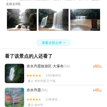
乌江寨国际旅游度假区+路游憩·绿博园露营地
走路去4洞。
+遵义古城+荔波古镇+贵阳桃源河景区+平塘风
景区+贵州酒仙洞景区+平塘天硐+赤水湾古镇
+中国天眼·星游记场馆+十二背后·双河谷景区--
已下线+天河潭旅游度假区奇幻谷+中国茶海景区
(湄潭茶海)+务川开心无动力乐园-已下线+贵州长
征文化数字艺术馆(红飘带)+龙里油画大草原滑
查看全部点评
雪场+多彩贵州城+多彩欢乐谷+自在野奢温泉私

汤小院+恐龙小镇+十二背后·双河洞景区+南江大
峡谷漂流1日游
看了该景点的人还看了
80
赤水丹霞旅游区·大瀑布
(5A)
¥
起
1335条评论


遵义·赤水丹霞-已下线
45
赤水丹霞
(5A)
¥
起
12条评论


遵义·赤水市