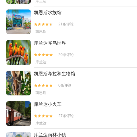
库兰达
凯恩斯水族馆
21条评论


凯恩斯
库兰达雀鸟世界
20条评论


库兰达
凯恩斯考拉和生物馆
0条评论


凯恩斯
库兰达小火车
27条评论


库兰达
库兰达雨林小镇