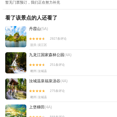
暂无门票预订，我们正在努力补充
看了该景点的人还看了
丹霞山
(5A)
2927条评论


韶关·浈江区
九龙江国家森林公园
(4A)
251条评论


郴州·汝城县
汝城温泉福泉汤谷
(4A)
275条评论


郴州·汝城县
上堡梯田
(4A)