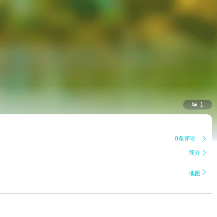

1
0条评论

简介


地图