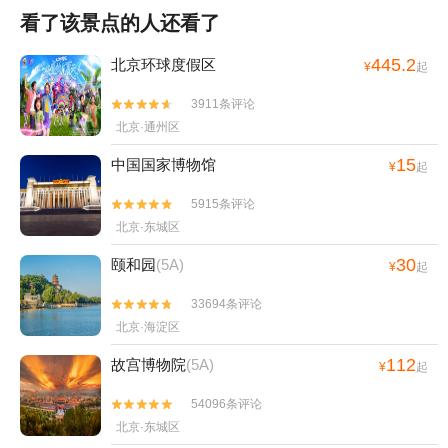
看了该景点的人还看了
445.2
北京环球度假区
¥
起
3911条评论


北京·通州区
15
中国国家博物馆
¥
起
5915条评论


北京·东城区
30
颐和园
(5A)
¥
起
33694条评论


北京·海淀区
112
故宫博物院
(5A)
¥
起
54096条评论


北京·东城区