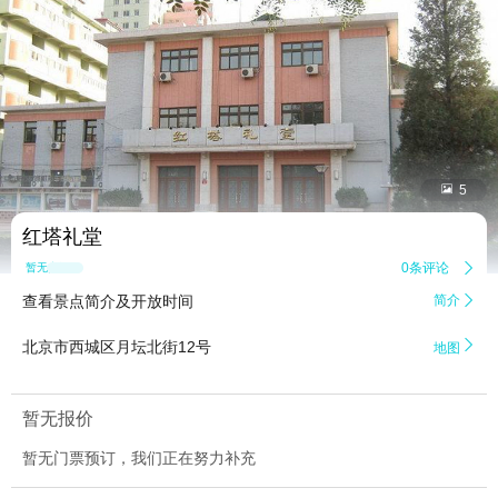


5
红塔礼堂
0条评论

暂无点评
查看景点简介及开放时间
简介


北京市西城区月坛北街12号
地图
暂无报价
暂无门票预订，我们正在努力补充