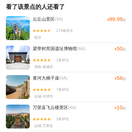
看了该景点的人还看了
89.99
云丘山景区
(5A)
¥
起
274条评论


临汾
50
梁带村芮国遗址博物馆
(4A)
¥
起
1条评论


渭南·韩城市
58
黄河大梯子崖
(4A)
¥
起
7条评论


运城·河津市
10
万荣县飞云楼景区
(4A)
¥
起
3条评论


运城·万荣县