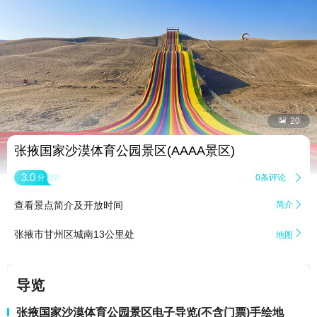


20
张掖国家沙漠体育公园景区(AAAA景区)
3.0
0条评论

分
查看景点简介及开放时间
简介


张掖市甘州区城南13公里处
地图
导览
张掖国家沙漠体育公园景区电子导览(不含门票)手绘地