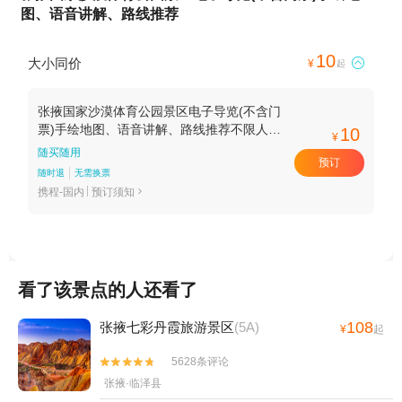
图、语音讲解、路线推荐
10
大小同价

¥
起
张掖国家沙漠体育公园景区电子导览(不含门
票)手绘地图、语音讲解、路线推荐不限人
10
¥
群-标准价
随买随用
预订
随时退
无需换票
携程-国内
预订须知

看了该景点的人还看了
108
张掖七彩丹霞旅游景区
(5A)
¥
起
5628条评论


张掖·临泽县