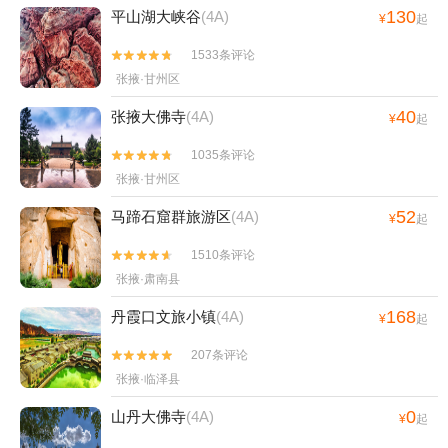
130
平山湖大峡谷
(4A)
¥
起
1533条评论


张掖·甘州区
40
张掖大佛寺
(4A)
¥
起
1035条评论


张掖·甘州区
52
马蹄石窟群旅游区
(4A)
¥
起
1510条评论


张掖·肃南县
168
丹霞口文旅小镇
(4A)
¥
起
207条评论


张掖·临泽县
0
山丹大佛寺
(4A)
¥
起