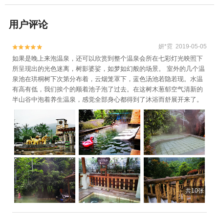
用户评论
妍*霓 2019-05-05


如果是晚上来泡温泉，还可以欣赏到整个温泉会所在七彩灯光映照下
所呈现出的光色迷离，树影婆娑，如梦如幻般的场景。 室外的几个温
泉池在珙桐树下次第分布着，云烟笼罩下，蓝色汤池若隐若现。水温
有高有低，我们挨个的顺着池子泡了过去。在这树木葱郁空气清新的
半山谷中泡着养生温泉，感觉全部身心都得到了沐浴而舒展开来了。
共10张