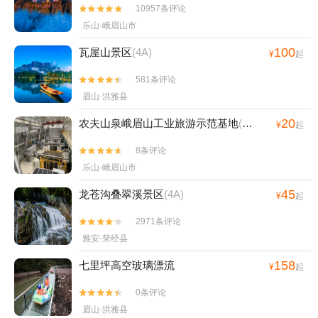
10957条评论


乐山·峨眉山市
100
瓦屋山景区
(4A)
¥
起
581条评论


眉山·洪雅县
20
农夫山泉峨眉山工业旅游示范基地
(4A)
¥
起
8条评论


乐山·峨眉山市
45
龙苍沟叠翠溪景区
(4A)
¥
起
2971条评论


雅安·荥经县
158
七里坪高空玻璃漂流
¥
起
0条评论


眉山·洪雅县