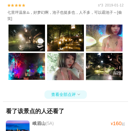
s*3 2019-01-12


七里坪温泉♨️，好梦幻啊，池子也挺多也，人不多，可以霸池子～[偷
笑]
共9张
查看全部点评

看了该景点的人还看了
160
峨眉山
(5A)
¥
起