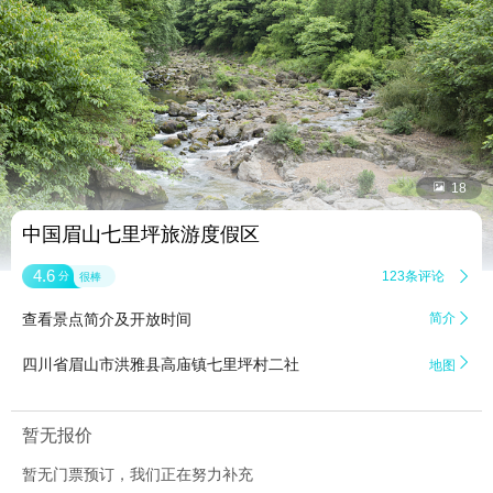


18
中国眉山七里坪旅游度假区
4.6
123条评论

分
很棒
查看景点简介及开放时间
简介


四川省眉山市洪雅县高庙镇七里坪村二社
地图
暂无报价
暂无门票预订，我们正在努力补充