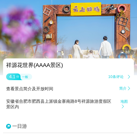


88
祥源花世界(AAAA景区)
4.1
10条评论

分
一般
查看景点简介及开放时间
简介

安徽省合肥市肥西县上派镇金寨南路8号祥源旅游度假区
地图
景区内

一日游