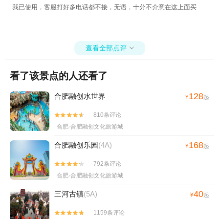
我已使用，客服打好多电话都不接，无语，十分不介意在这上面买
查看全部点评

看了该景点的人还看了
128
合肥融创水世界
¥
起
810条评论


合肥·合肥融创文化旅游城
168
合肥融创乐园
(4A)
¥
起
792条评论


合肥·合肥融创文化旅游城
40
三河古镇
(5A)
¥
起
1159条评论

