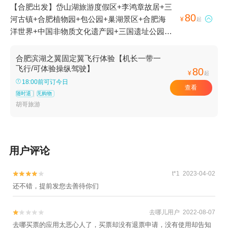
【合肥出发】岱山湖旅游度假区+李鸿章故居+三
80
河古镇+合肥植物园+包公园+巢湖景区+合肥海

¥
起
洋世界+中国非物质文化遗产园+三国遗址公园
+祥源花世界+合肥本地玩乐+合肥滨湖国家森林
公园+白龙机场+出众通航飞行营地1日游
合肥滨湖之翼固定翼飞行体验【机长一带一
飞行/可体验操纵驾驶】
80
¥
起
18:00前可订今日
查看
随时退
无购物
胡哥旅游
用户评论
t*1 2023-04-02


还不错，提前发您去善待你们
去哪儿用户 2022-08-07


去哪买票的应用太恶心人了，买票却没有退票申请，没有使用却告知