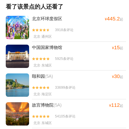
看了该景点的人还看了
445.2
北京环球度假区
¥
起
3918条评论


北京·通州区
15
中国国家博物馆
¥
起
5925条评论


北京·东城区
30
颐和园
(5A)
¥
起
33699条评论


北京·海淀区
112
故宫博物院
(5A)
¥
起
54105条评论


北京·东城区