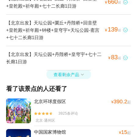
660

¥
起
+皇乾殿+祈年殿+七十二长廊1日游
【北京出发】天坛公园+圜丘+丹陛桥+回音壁
139
+皇乾殿+祈年殿+钟楼+皇穹宇+天坛公园-斋宫

¥
起
+七十二长廊1日游
【北京出发】天坛公园+丹陛桥+皇穹宇+七十二
83

¥
起
长廊1日游
查看剩余产品

看了该景点的人还看了
390.2
北京环球度假区
¥
起
3925条评论


北京·通州区
15
中国国家博物馆
¥
起