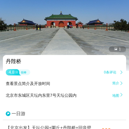


1
丹陛桥
4.8
0条评论

分
很棒
查看景点简介及开放时间
简介


北京市东城区天坛内东里7号天坛公园内
地图
一日游
【北京出发】天坛公园+圜丘+丹陛桥+回音壁