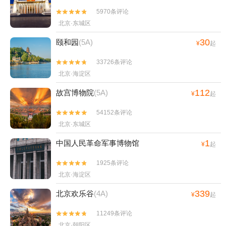
5970条评论


北京·东城区
30
颐和园
(5A)
¥
起
33726条评论


北京·海淀区
112
故宫博物院
(5A)
¥
起
54152条评论


北京·东城区
1
中国人民革命军事博物馆
¥
起
1925条评论


北京·海淀区
339
北京欢乐谷
(4A)
¥
起
11249条评论


北京·朝阳区