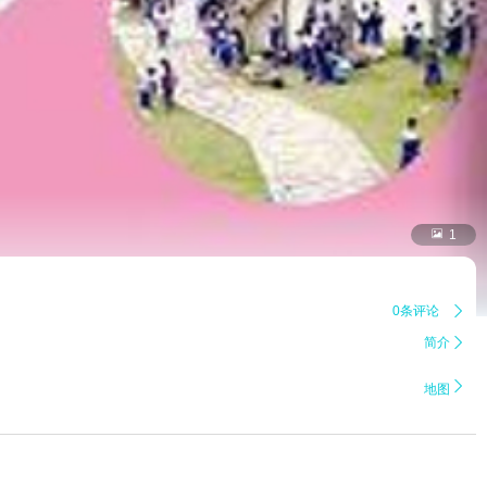

1
0条评论

简介


地图