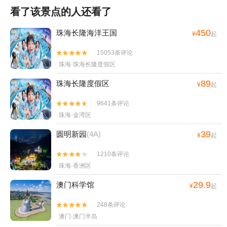
看了该景点的人还看了
450
珠海长隆海洋王国
¥
起
15053条评论


珠海·珠海长隆度假区
89
珠海长隆度假区
¥
起
9641条评论


珠海·金湾区
39
圆明新园
(4A)
¥
起
1210条评论


珠海·香洲区
29.9
澳门科学馆
¥
起
248条评论


澳门·澳门半岛