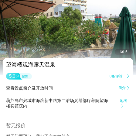


5
望海楼观海露天温泉
5.0
0条评论

分
超赞
查看景点简介及开放时间
简介

葫芦岛市兴城市海滨新中路第二浴场兵器部疗养院望海
地图
楼宾馆院内

暂无报价