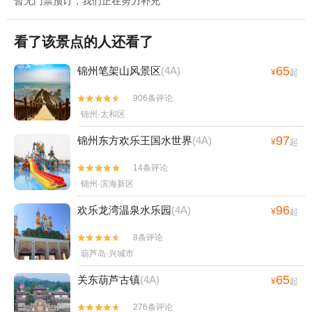
暂无门票预订，我们正在努力补充
看了该景点的人还看了
65
锦州笔架山风景区
(4A)
¥
起
906条评论


锦州·太和区
97
锦州东方欢乐王国水世界
(4A)
¥
起
14条评论


锦州·滨海新区
96
欢乐龙湾温泉水乐园
(4A)
¥
起
8条评论


葫芦岛·兴城市
65
关东葫芦古镇
(4A)
¥
起
276条评论

