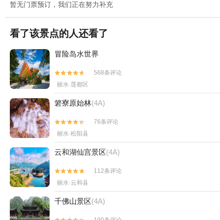
暂无门票预订，我们正在努力补充
看了该景点的人还看了
冒险岛水世界
568条评论


丽水·莲都区
箬寮原始林
(4A)
76条评论


丽水·松阳县
云和湖仙宫景区
(4A)
112条评论


丽水·云和县
千佛山景区
(4A)