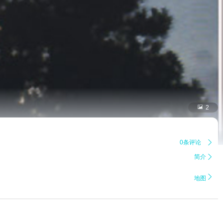

2
0条评论

简介


地图