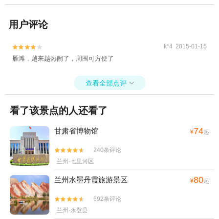
用户评论
k*4 2015-01-15


雁滩，越来越热闹了，周围可方便了
查看全部点评

看了该景点的人还看了
74
甘肃省博物馆
¥
起
240条评论


兰州·七里河区
80
兰州水墨丹霞旅游景区
¥
起
692条评论


兰州·永登县