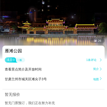


26
雁滩公园
4.0
1条评论

分
一般
查看景点简介及开放时间
简介


甘肃兰州市城关区滩尖子3号
地图
暂无报价
暂无门票预订，我们正在努力补充