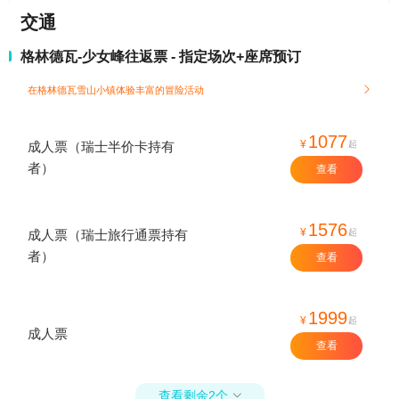
交通
格林德瓦-少女峰往返票 - 指定场次+座席预订
在格林德瓦雪山小镇体验丰富的冒险活动

1077
¥
起
成人票（瑞士半价卡持有
者）
查看
1576
¥
起
成人票（瑞士旅行通票持有
者）
查看
1999
¥
起
成人票
查看
查看剩余2个
