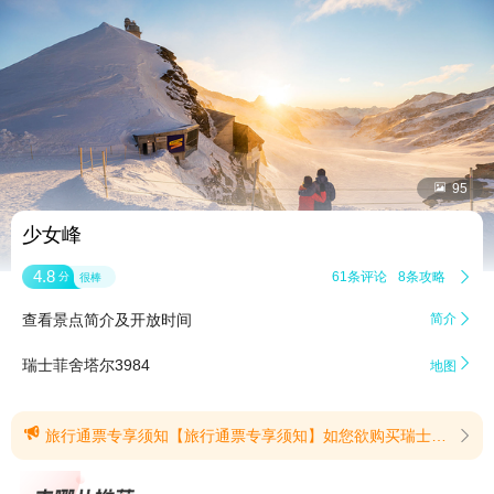


95
少女峰
4.8
61条评论
8条攻略

分
很棒
查看景点简介及开放时间
简介


瑞士菲舍塔尔3984
地图

旅行通票专享须知【旅行通票专享须知】如您欲购买瑞士旅行通票持有者专享价的车票，请务必确保您已持有有效的瑞士旅行通票。购票后进站时，须在车站出示有效的旅行通票。如您未持有有效的瑞士旅行通票，以瑞士旅行通票专享价购买车票，将会被处以罚款。敬请知悉 (提示有效期2025/1/9至2027/1/28)
