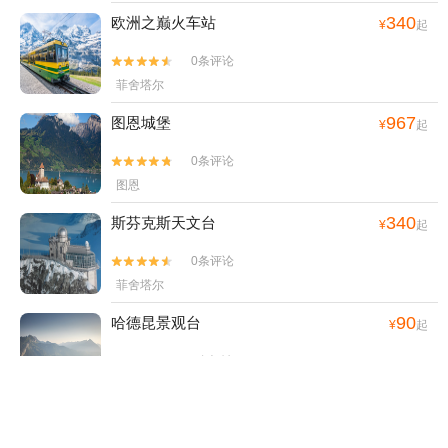
340
欧洲之巅火车站
¥
起
0条评论


菲舍塔尔
967
图恩城堡
¥
起
0条评论


图恩
340
斯芬克斯天文台
¥
起
0条评论


菲舍塔尔
90
哈德昆景观台
¥
起
0条评论


乌特塞恩
1120
阿尔卑斯山震撼体验馆
¥
起