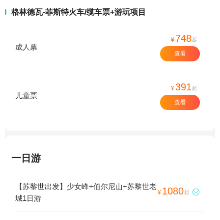
格林德瓦-菲斯特火车/缆车票+游玩项目
748
¥
起
成人票
查看
391
¥
起
儿童票
查看
一日游
【苏黎世出发】少女峰+伯尔尼山+苏黎世老
1080

¥
起
城1日游