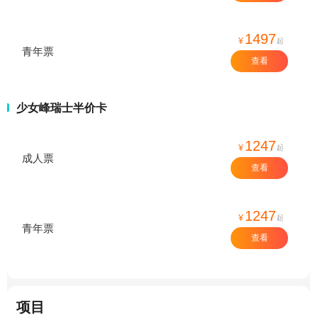
1497
¥
起
青年票
查看
少女峰瑞士半价卡
1247
¥
起
成人票
查看
1247
¥
起
青年票
查看
项目