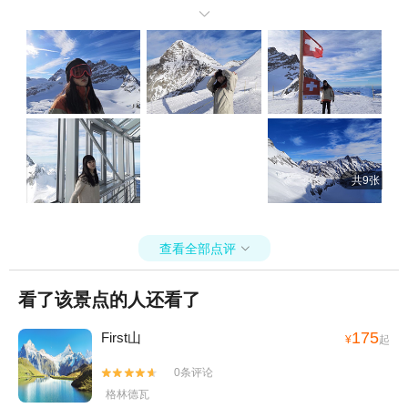
宜200左右，出行当天可以凭二维码去车站换票上车。 从因特拉肯东

站出发去少女峰有两条路线可以选择: A路线因特拉肯东站—格林德瓦
—克莱谢德—少女峰 B路线因特拉肯东站—劳特布伦鲁—克莱榭德—
少女峰 在这里超级建议上山A下山B这样，或者上山B下山A，可以体
验不同的风景。 拍照机位分享: 斯芬克斯全景观台 俯瞰瑞士雪山全
景，镂空地面脚下就是悬崖，整个观景台感觉悬挂在半空中。 9号观
景台:我们去的那天天气很好，因为风雪关闭半个月的室外观景台也重
新开放，这里可以打卡瑞士国旗拍照。 玻璃观景台:从斯芬克斯观景台
进来有360º玻璃全景台，可以看到窗外的雪山。 最后，一定要保留好
共9张
票根，下山查票会顺便发一颗少女峰和瑞士铁路局合作的lindt巧克
力。 感兴趣的小伙伴还可以在少女峰进站拿一本少女峰护照，可以在
最后一页盖钢印喔。 一定要看好天气不然白茫茫的一片会很失望的。
查看全部点评

看了该景点的人还看了
175
First山
¥
起
0条评论


格林德瓦