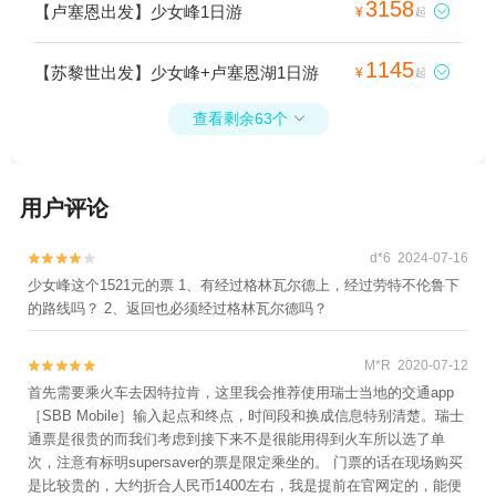
3158
【卢塞恩出发】少女峰1日游

¥
起
1145
【苏黎世出发】少女峰+卢塞恩湖1日游

¥
起
查看剩余63个

用户评论
d*6 2024-07-16


少女峰这个1521元的票 1、有经过格林瓦尔德上，经过劳特不伦鲁下
的路线吗？ 2、返回也必须经过格林瓦尔德吗？
M*R 2020-07-12


首先需要乘火车去因特拉肯，这里我会推荐使用瑞士当地的交通app
［SBB Mobile］输入起点和终点，时间段和换成信息特别清楚。瑞士
通票是很贵的而我们考虑到接下来不是很能用得到火车所以选了单
次，注意有标明supersaver的票是限定乘坐的。 门票的话在现场购买
是比较贵的，大约折合人民币1400左右，我是提前在官网定的，能便