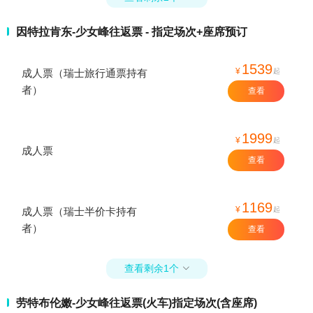
因特拉肯东-少女峰往返票 - 指定场次+座席预订
1539
¥
起
成人票（瑞士旅行通票持有
者）
查看
1999
¥
起
成人票
查看
1169
¥
起
成人票（瑞士半价卡持有
者）
查看
查看剩余1个

劳特布伦嫩-少女峰往返票(火车)指定场次(含座席)