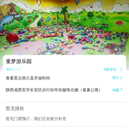


6
童梦游乐园
0条评论

暂无点评
查看景点简介及开放时间
简介


陕西省西安市长安区步行街华东服饰北侧（雀巢公寓）
地图
暂无报价
暂无门票预订，我们正在努力补充