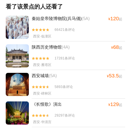
看了该景点的人还看了
120
秦始皇帝陵博物院(兵马俑)
(5A)
¥
起
66421条评论


西安·临潼区
68
陕西历史博物馆
(4A)
¥
起
17281条评论


西安·雁塔区
53.5
西安城墙
(5A)
¥
起
5893条评论


西安·碑林区
129
《长恨歌》演出
¥
起
29297条评论


西安·华清宫