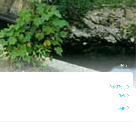

2
0条评论

简介


地图