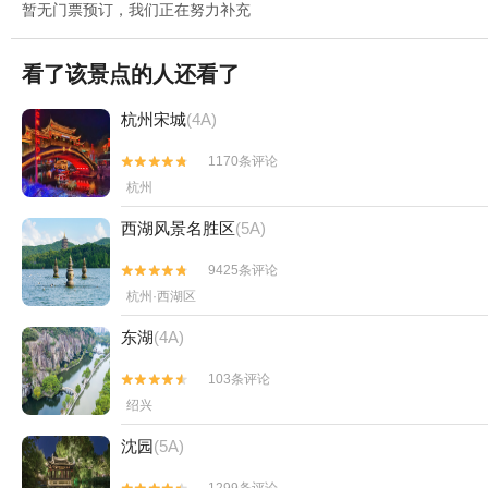
暂无门票预订，我们正在努力补充
看了该景点的人还看了
杭州宋城
(4A)
1170条评论


杭州
西湖风景名胜区
(5A)
9425条评论


杭州·西湖区
东湖
(4A)
103条评论


绍兴
沈园
(5A)