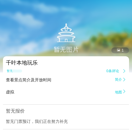


1
千叶本地玩乐
0条评论

暂无点评
查看景点简介及开放时间
简介


虚拟
地图
暂无报价
暂无门票预订，我们正在努力补充