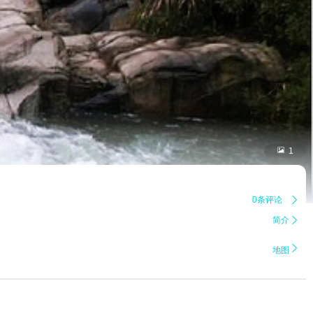

1
0条评论

简介


地图