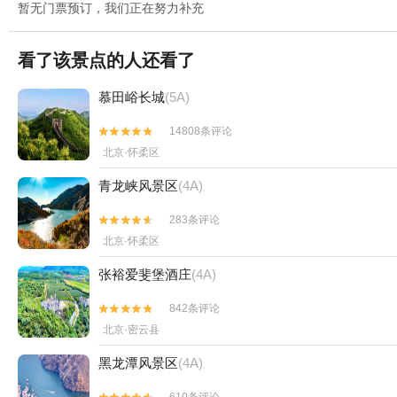
暂无门票预订，我们正在努力补充
看了该景点的人还看了
慕田峪长城
(5A)
14808条评论


北京·怀柔区
青龙峡风景区
(4A)
283条评论


北京·怀柔区
张裕爱斐堡酒庄
(4A)
842条评论


北京·密云县
黑龙潭风景区
(4A)