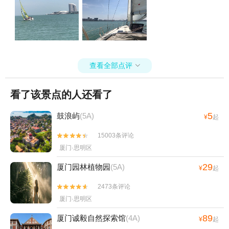
查看全部点评

看了该景点的人还看了
5
鼓浪屿
(5A)
¥
起
15003条评论


厦门·思明区
29
厦门园林植物园
(5A)
¥
起
2473条评论


厦门·思明区
89
厦门诚毅自然探索馆
(4A)
¥
起