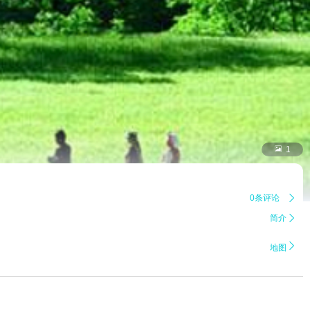

1
0条评论

简介


地图