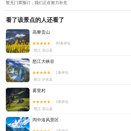
暂无门票预订，我们正在努力补充
看了该景点的人还看了
高黎贡山
93条评论


怒江·贡山县
怒江大峡谷
1条评论


怒江·泸水县
雾里村
0条评论


怒江·贡山县
丙中洛风景区