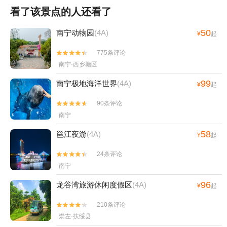
看了该景点的人还看了
50
南宁动物园
(4A)
¥
起
775条评论


南宁·西乡塘区
99
南宁极地海洋世界
(4A)
¥
起
90条评论


南宁
58
邕江夜游
(4A)
¥
起
24条评论


南宁
96
龙谷湾旅游休闲度假区
(4A)
¥
起
210条评论


崇左·扶绥县