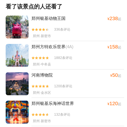
看了该景点的人还看了
238
郑州银基动物王国
¥
起
336条评论


郑州·新密市
158
郑州方特欢乐世界
(4A)
¥
起
1882条评论


郑州·中牟县
50
河南博物院
¥
起
1200条评论


郑州·金水区
120
郑州银基乐海神话世界
¥
起
132条评论


郑州·新密市