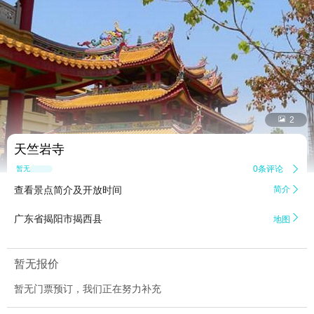


2
天竺岩寺
0条评论

暂无点评
查看景点简介及开放时间
简介


广东省揭阳市揭西县
地图
暂无报价
暂无门票预订，我们正在努力补充