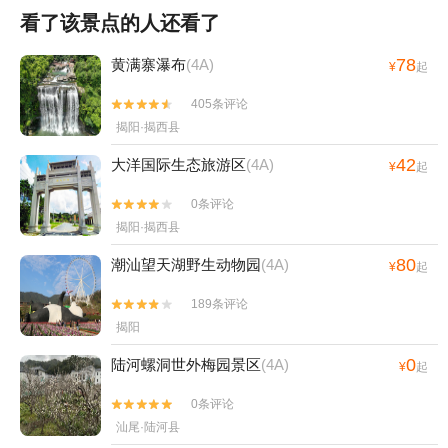
看了该景点的人还看了
78
黄满寨瀑布
(4A)
¥
起
405条评论


揭阳·揭西县
42
大洋国际生态旅游区
(4A)
¥
起
0条评论


揭阳·揭西县
80
潮汕望天湖野生动物园
(4A)
¥
起
189条评论


揭阳
0
陆河螺洞世外梅园景区
(4A)
¥
起
0条评论


汕尾·陆河县