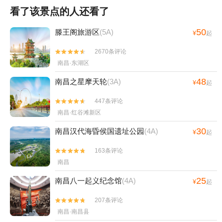
看了该景点的人还看了
50
滕王阁旅游区
(5A)
¥
起
2670条评论


南昌·东湖区
48
南昌之星摩天轮
(3A)
¥
起
447条评论


南昌·红谷滩新区
30
南昌汉代海昏侯国遗址公园
(4A)
¥
起
163条评论


南昌
25
南昌八一起义纪念馆
(4A)
¥
起
207条评论


南昌·南昌县