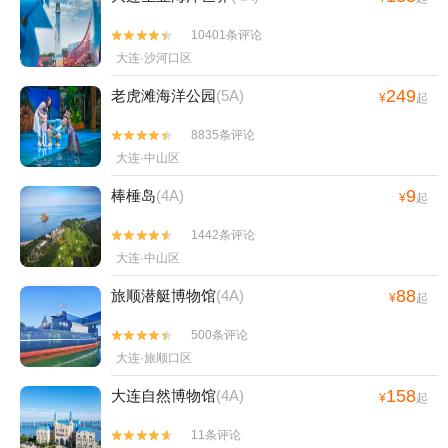
10401条评论


大连·沙河口区
249
老虎滩海洋公园
(5A)
¥
起
8835条评论


大连·中山区
9
棒棰岛
(4A)
¥
起
1442条评论


大连·中山区
88
旅顺潜艇博物馆
(4A)
¥
起
500条评论


大连·旅顺口区
158
大连自然博物馆
(4A)
¥
起
11条评论

