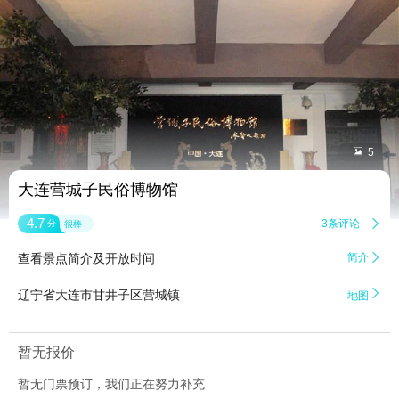


5
大连营城子民俗博物馆
4.7
3条评论

分
很棒
查看景点简介及开放时间
简介


辽宁省大连市甘井子区营城镇
地图
暂无报价
暂无门票预订，我们正在努力补充