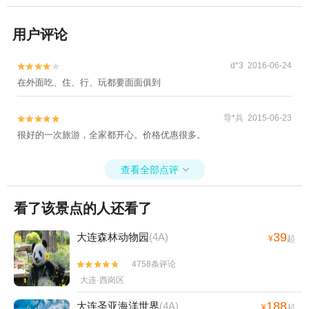
用户评论
d*3 2016-06-24


在外面吃、住、行、玩都要面面俱到
导*兵 2015-06-23


很好的一次旅游，全家都开心。价格优惠很多。
查看全部点评

看了该景点的人还看了
39
大连森林动物园
(4A)
¥
起
4758条评论


大连·西岗区
188
大连圣亚海洋世界
(4A)
¥
起