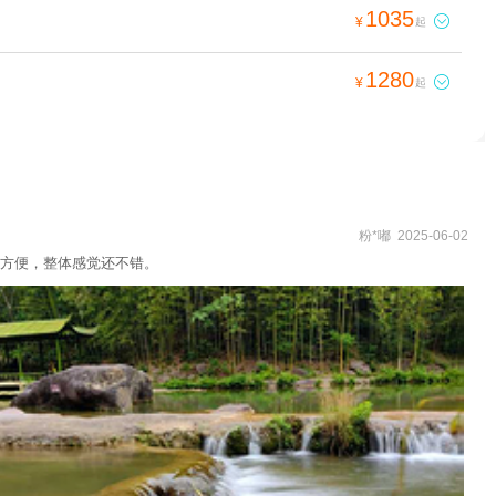
1035

¥
起
1280

¥
起
粉*嘟 2025-06-02
方便，整体感觉还不错。