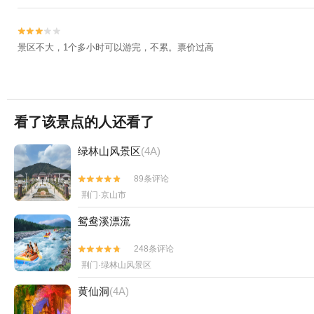


景区不大，1个多小时可以游完，不累。票价过高
看了该景点的人还看了
绿林山风景区
(4A)
89条评论


荆门·京山市
鸳鸯溪漂流
248条评论


荆门·绿林山风景区
黄仙洞
(4A)