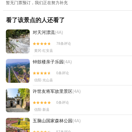
暂无门票预订，我们正在努力补充
看了该景点的人还看了
对天河漂流
(4A)
78条评论


黄冈·红安县
钟鼓楼亲子乐园
(4A)
0条评论


信阳·光山县
许世友将军故里景区
(4A)
0条评论


信阳·新县
五脑山国家森林公园
(4A)