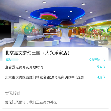


6
北京嘉文梦幻王国（大兴乐家店）
0条评论

暂无点评
查看景点简介及开放时间
简介


北京市大兴区西红门镇京良路10号乐家购物中心2层
地图
暂无报价
暂无门票预订，我们正在努力补充