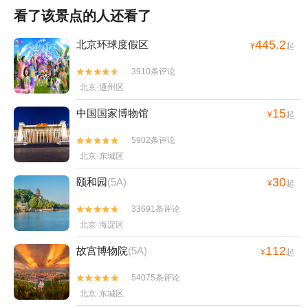
看了该景点的人还看了
445.2
北京环球度假区
¥
起
3910条评论


北京·通州区
15
中国国家博物馆
¥
起
5902条评论


北京·东城区
30
颐和园
(5A)
¥
起
33691条评论


北京·海淀区
112
故宫博物院
(5A)
¥
起
54075条评论


北京·东城区