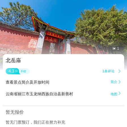


1
北岳庙
4.3
1条评论

分
不错
查看景点简介及开放时间
简介


云南省丽江市玉龙纳西族自治县新善村
地图
暂无报价
暂无门票预订，我们正在努力补充