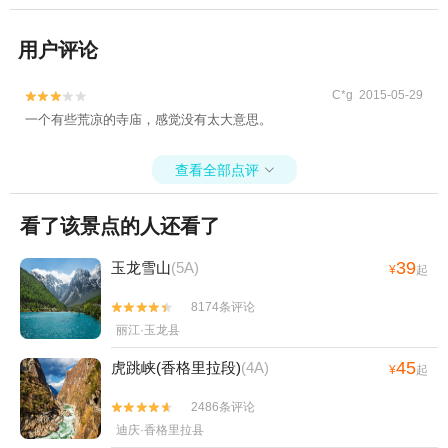
用户评论
C*g 2015-05-29


一个有些荒凉的寺庙，感觉没有太大意思。
查看全部点评

看了该景点的人还看了
39
玉龙雪山
(5A)
¥
起
8174条评论


丽江·玉龙县
45
虎跳峡(香格里拉段)
(4A)
¥
起
2486条评论


迪庆·香格里拉县