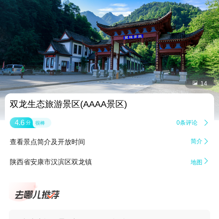


14
双龙生态旅游景区(AAAA景区)
4.6
0条评论

分
很棒
查看景点简介及开放时间
简介


陕西省安康市汉滨区双龙镇
地图