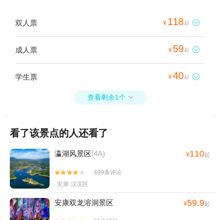
118
双人票

¥
起
59
成人票

¥
起
40
学生票

¥
起
查看剩余1个

看了该景点的人还看了
110
瀛湖风景区
(4A)
¥
起
499条评论


安康·汉滨区
59.9
安康双龙溶洞景区
¥
起