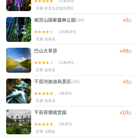
51条评论


安康·双龙生态旅游景区
0
南宫山国家森林公园
(4A)
¥
起
165条评论


安康·岚皋县
49
巴山大草原
¥
起
13条评论


安康·岚皋县
0
千层河旅游风景区
(4A)
¥
起
1条评论


安康·岚皋县
10
千亩荷塘观赏园
¥
起
0条评论


安康·汉阴县