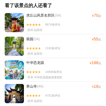
看了该景点的人还看了
70
虎丘山风景名胜区
(5A)
¥
起
6674条评论


苏州·姑苏区
55
留园
(5A)
¥
起
2193条评论


苏州·姑苏区
188
中华恐龙园
¥
起
14606条评论


常州·中华恐龙园旅游度假区
18
寒山寺
(4A)
¥
起
4752条评论


苏州·姑苏区