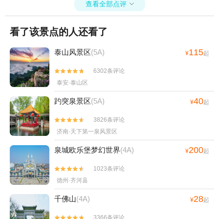
查看全部点评

看了该景点的人还看了
115
泰山风景区
(5A)
¥
起
6302条评论


泰安·泰山区
40
趵突泉景区
(5A)
¥
起
3826条评论


济南·天下第一泉风景区
200
泉城欧乐堡梦幻世界
(4A)
¥
起
1023条评论


德州·齐河县
28
千佛山
(4A)
¥
起
3366条评论

