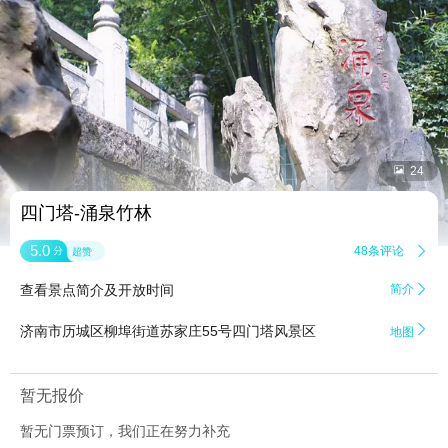


24
四门塔-涌泉竹林
5.0
48条评论

分
超赞
查看景点简介及开放时间
简介


济南市历城区柳埠街道苏家庄55号四门塔风景区
地图
暂无报价
暂无门票预订，我们正在努力补充