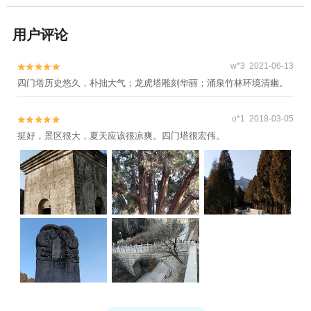
用户评论
w*3 2021-06-13


四门塔历史悠久，朴拙大气；龙虎塔雕刻华丽；涌泉竹林环境清幽。
o*1 2018-03-05


挺好，景区很大，夏天应该很凉爽。四门塔很宏伟。