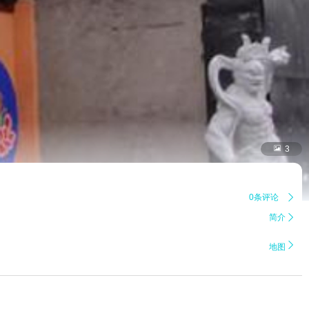

3
0条评论

简介


地图