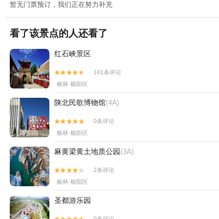
暂无门票预订，我们正在努力补充
看了该景点的人还看了
红石峡景区
141条评论


榆林·榆阳区
陕北民歌博物馆
(4A)
0条评论


榆林·榆阳区
麻黄梁黄土地质公园
(3A)
2条评论


榆林·榆阳区
圣都游乐园