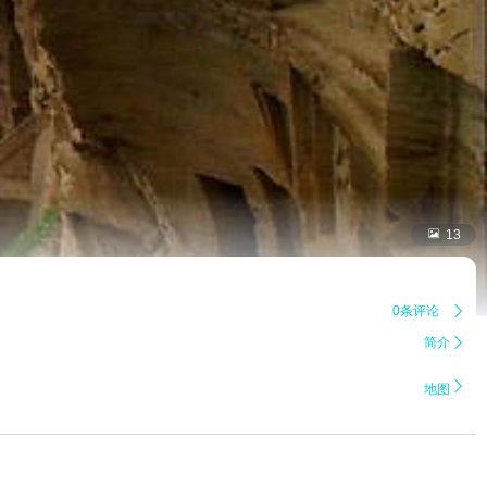

13
0条评论

简介


地图