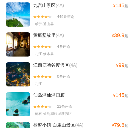
145
九宫山景区
(4A)
¥
起
449条评论


咸宁·通山县
39.9
黄庭坚故里
(4A)
¥
起
4条评论


九江·修水县
99
江西鹿鸣谷度假区
(4A)
¥
起
0条评论


九江
145
仙岛湖仙湖画廊
¥
起
22条评论


黄石·仙岛湖旅游度假区
79.8
柃蜜小镇·白崖山景区
(4A)
¥
起