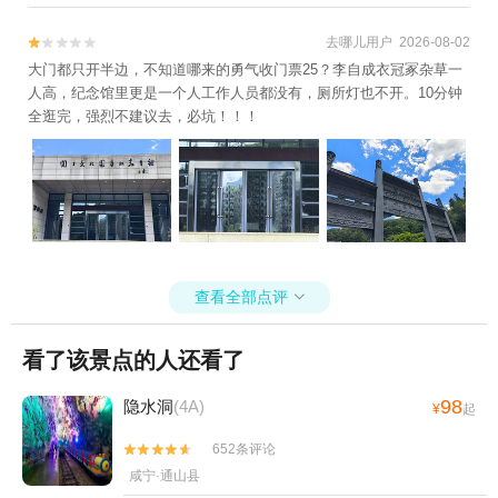
去哪儿用户 2026-08-02


大门都只开半边，不知道哪来的勇气收门票25？李自成衣冠冢杂草一
人高，纪念馆里更是一个人工作人员都没有，厕所灯也不开。10分钟
全逛完，强烈不建议去，必坑！！！
查看全部点评

看了该景点的人还看了
98
隐水洞
(4A)
¥
起
652条评论


咸宁·通山县