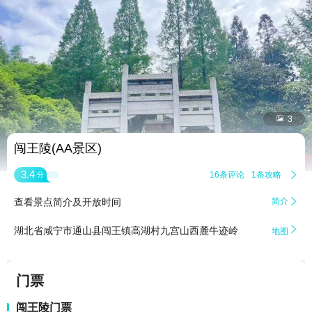


3
闯王陵(AA景区)
3.4
16条评论
1条攻略

分
查看景点简介及开放时间
简介


湖北省咸宁市通山县闯王镇高湖村九宫山西麓牛迹岭
地图
门票
闯王陵门票