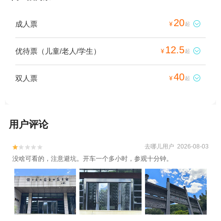
20
成人票

¥
起
12.5
优待票（儿童/老人/学生）

¥
起
40
双人票

¥
起
用户评论
去哪儿用户 2026-08-03


没啥可看的，注意避坑。开车一个多小时，参观十分钟。