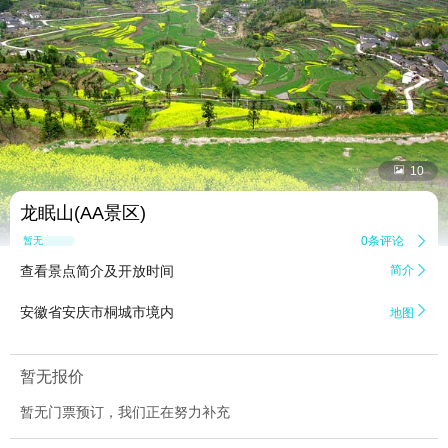


10
龙眠山(AA景区)
0条评论

暂无点评
查看景点简介及开放时间
简介


安徽省安庆市桐城市境内
地图
暂无报价
暂无门票预订，我们正在努力补充