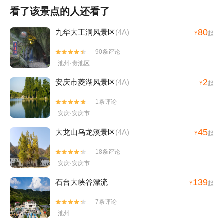
看了该景点的人还看了
80
九华大王洞风景区
(4A)
¥
起
90条评论


池州·贵池区
2
安庆市菱湖风景区
(4A)
¥
起
1条评论


安庆·安庆市
45
大龙山乌龙溪景区
(4A)
¥
起
18条评论


安庆·安庆市
139
石台大峡谷漂流
¥
起
7条评论


池州