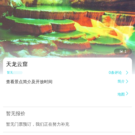


1
天龙云窟
0条评论

暂无点评
查看景点简介及开放时间
简介


地图
暂无报价
暂无门票预订，我们正在努力补充