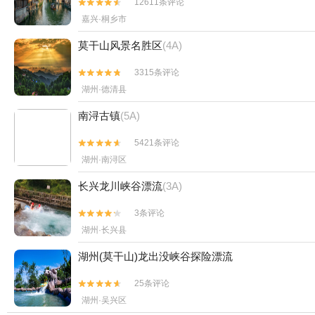
12611条评论


嘉兴·桐乡市
莫干山风景名胜区
(4A)
3315条评论


湖州·德清县
南浔古镇
(5A)
5421条评论


湖州·南浔区
长兴龙川峡谷漂流
(3A)
3条评论


湖州·长兴县
湖州(莫干山)龙出没峡谷探险漂流
25条评论


湖州·吴兴区