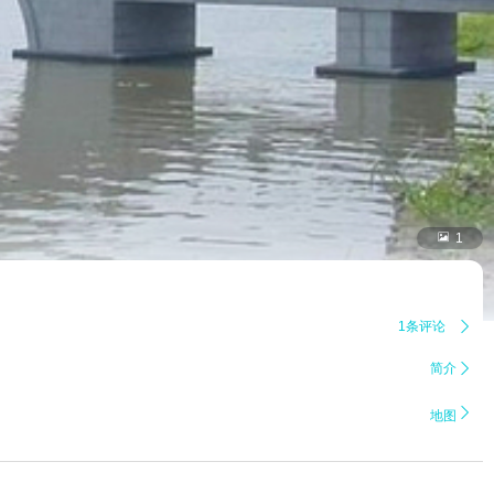

1
1条评论

简介


地图