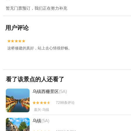
暂无门票预订，我们正在努力补充
用户评论


这桥修建的真好，站上去心情很舒畅。
看了该景点的人还看了
乌镇西栅景区
(5A)
7298条评论


嘉兴·乌镇
乌镇
(5A)