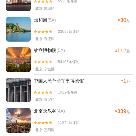
5925条评论


北京·东城区
30
颐和园
(5A)
¥
起
33699条评论


北京·海淀区
112
故宫博物院
(5A)
¥
起
54105条评论


北京·东城区
1
中国人民革命军事博物馆
¥
起
1922条评论


北京·海淀区
339
北京欢乐谷
(4A)
¥
起
11249条评论


北京·朝阳区