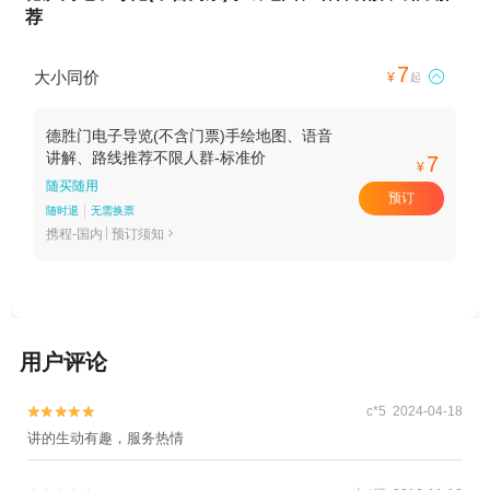
荐
7
大小同价

¥
起
德胜门电子导览(不含门票)手绘地图、语音
讲解、路线推荐不限人群-标准价
7
¥
随买随用
预订
随时退
无需换票
携程-国内
预订须知

用户评论
c*5 2024-04-18


讲的生动有趣，服务热情