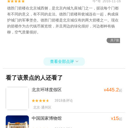
午*哥 2016-11-16


德胜门箭楼在北京城西侧，是北京内城九座城门之一，据说每个门都
有不同的意义，有不同的走法。德胜门箭楼和瓮城连在一起，构成保
护城门的军事堡垒。德胜门箭楼是北京城仅有的两大箭楼之一。现在
的箭楼作为古代钱币展览馆，并且周边的绿化很好，河边都种有杨
柳，空气质量很好。
共7张
查看全部点评

看了该景点的人还看了
445.2
北京环球度假区
¥
起
3918条评论


北京·通州区
15
中国国家博物馆
¥
起