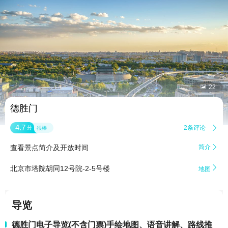


22
德胜门
4.7
2条评论

分
很棒
查看景点简介及开放时间
简介


北京市塔院胡同12号院-2-5号楼
地图
导览
德胜门电子导览(不含门票)手绘地图、语音讲解、路线推