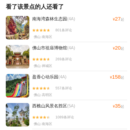
看了该景点的人还看了
27
南海湾森林生态园
(4A)
¥
起
801条评论


佛山·南海区
20
佛山市祖庙博物馆
(4A)
¥
起
269条评论


佛山·禅城区
158
盈香心动乐园
(4A)
¥
起
557条评论


佛山·高明区
35
西樵山风景名胜区
(5A)
¥
起
1089条评论


佛山·南海区