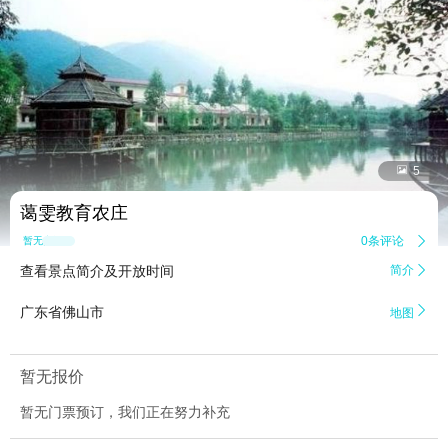


5
蔼雯教育农庄
0条评论

暂无点评
查看景点简介及开放时间
简介


广东省佛山市
地图
暂无报价
暂无门票预订，我们正在努力补充