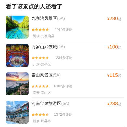
看了该景点的人还看了
280
九寨沟风景区
(5A)
¥
起
7747条评论


阿坝·九寨沟县
100
万岁山武侠城
(4A)
¥
起
1234条评论


开封·龙亭区
115
泰山风景区
(5A)
¥
起
6302条评论


泰安·泰山区
238
河南宝泉旅游区
(5A)
¥
起
1372条评论


新乡·辉县市