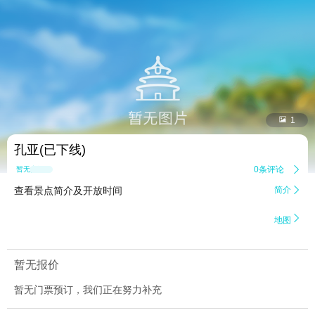


1
孔亚(已下线)
0条评论

暂无点评
查看景点简介及开放时间
简介


地图
暂无报价
暂无门票预订，我们正在努力补充