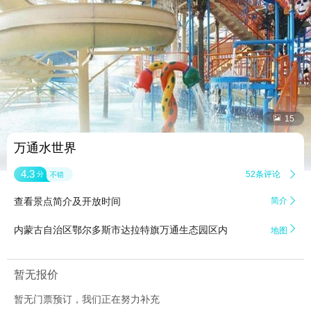


15
万通水世界
4.3
52条评论

分
不错
查看景点简介及开放时间
简介


内蒙古自治区鄂尔多斯市达拉特旗万通生态园区内
地图
暂无报价
暂无门票预订，我们正在努力补充