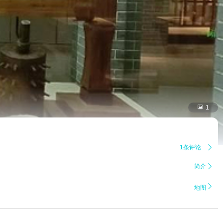

1
1条评论

简介


地图