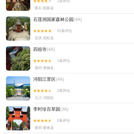
1条评论


黄石·阳新县
石莲洞国家森林公园
(4A)
52条评论


安庆·宿松县
四祖寺
(4A)
1条评论


黄冈·黄梅县
浔阳江景区
(4A)
2条评论


九江·浔阳区
李时珍百草园
(3A)
0条评论


黄冈·蕲春县