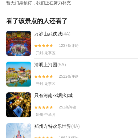
暂无门票预订，我们正在努力补充
看了该景点的人还看了
万岁山武侠城
(4A)
1237条评论


开封·龙亭区
清明上河园
(5A)
2522条评论


开封·龙亭区
只有河南·戏剧幻城
251条评论


郑州·中牟县
郑州方特欢乐世界
(4A)