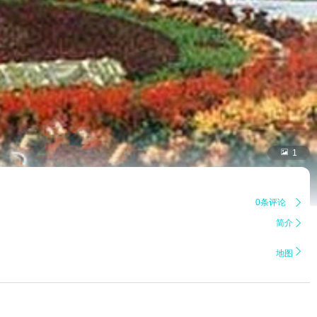

1
0条评论

简介


地图