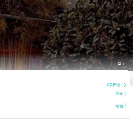

1
0条评论

简介


地图