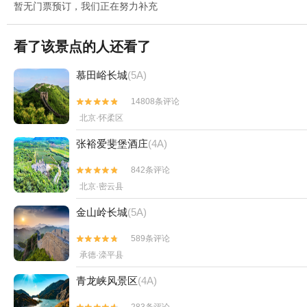
暂无门票预订，我们正在努力补充
看了该景点的人还看了
慕田峪长城
(5A)
14808条评论


北京·怀柔区
张裕爱斐堡酒庄
(4A)
842条评论


北京·密云县
金山岭长城
(5A)
589条评论


承德·滦平县
青龙峡风景区
(4A)